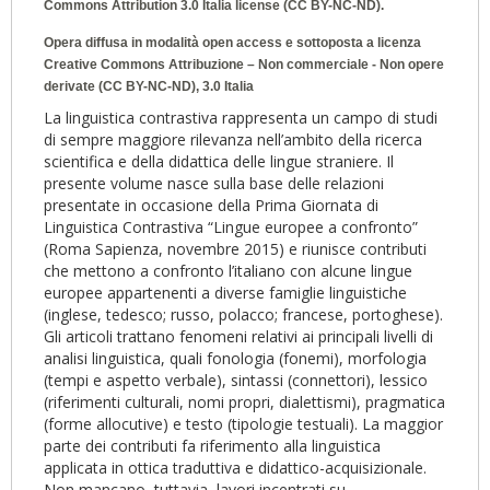
Commons Attribution 3.0 Italia
license (CC BY-NC-ND).
Opera diffusa in modalità open access e sottoposta a licenza
Creative Commons Attribuzione – Non commerciale - Non opere
derivate (CC BY-NC-ND), 3.0 Italia
La linguistica contrastiva rappresenta un campo di studi
di sempre maggiore rilevanza nell’ambito della ricerca
scientifica e della didattica delle lingue straniere. Il
presente volume nasce sulla base delle relazioni
presentate in occasione della Prima Giornata di
Linguistica Contrastiva “Lingue europee a confronto”
(Roma Sapienza, novembre 2015) e riunisce contributi
che mettono a confronto l’italiano con alcune lingue
europee appartenenti a diverse famiglie linguistiche
(inglese, tedesco; russo, polacco; francese, portoghese).
Gli articoli trattano fenomeni relativi ai principali livelli di
analisi linguistica, quali fonologia (fonemi), morfologia
(tempi e aspetto verbale), sintassi (connettori), lessico
(riferimenti culturali, nomi propri, dialettismi), pragmatica
(forme allocutive) e testo (tipologie testuali). La maggior
parte dei contributi fa riferimento alla linguistica
applicata in ottica traduttiva e didattico-acquisizionale.
Non mancano, tuttavia, lavori incentrati su