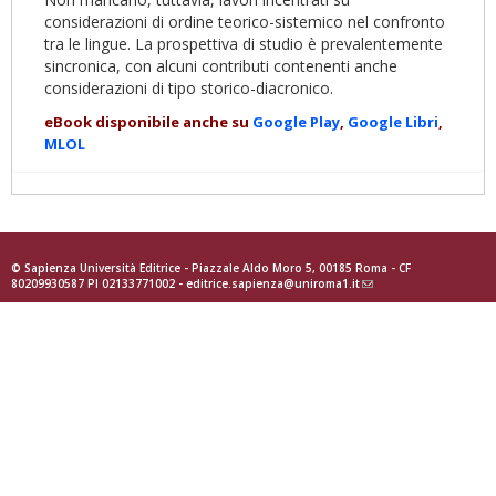
considerazioni di ordine teorico-sistemico nel confronto
tra le lingue. La prospettiva di studio è prevalentemente
sincronica, con alcuni contributi contenenti anche
considerazioni di tipo storico-diacronico.
eBook disponibile anche su
Google Play
,
Google Libri
,
MLOL
© Sapienza Università Editrice - Piazzale Aldo Moro 5, 00185 Roma - CF
80209930587 PI 02133771002 -
editrice.sapienza@uniroma1.it
(link
sends
e-
mail)