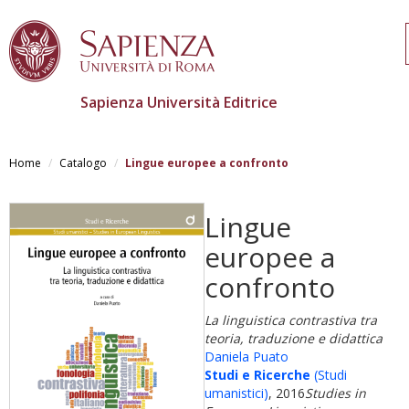
Sapienza Università Editrice
Salta
al
Home
Catalogo
Lingue europee a confronto
contenuto
principale
Lingue
europee a
confronto
La linguistica contrastiva tra
teoria, traduzione e didattica
Daniela Puato
Studi e Ricerche
(Studi
umanistici)
, 2016
Studies in