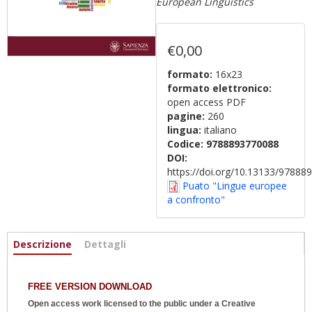
European Linguistics
€0,00
formato:
16x23
formato elettronico:
open access PDF
pagine:
260
lingua:
italiano
Codice:
9788893770088
DOI:
https://doi.org/10.13133/9788
Puato "Lingue europee
a confronto"
Informazioni
Descrizione
(scheda
Dettagli
attiva)
FREE VERSION DOWNLOAD
Open access work licensed to the public under a
Creative