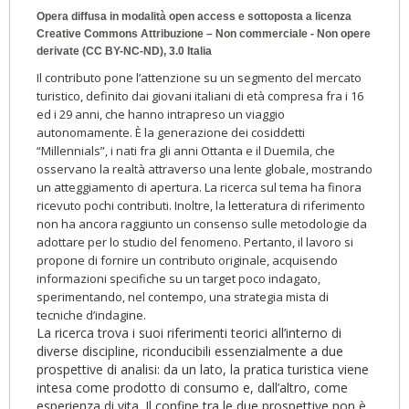
Opera diffusa in modalità open access e sottoposta a licenza
Creative Commons Attribuzione – Non commerciale - Non opere
derivate (CC BY-NC-ND), 3.0 Italia
Il contributo pone l’attenzione su un segmento del mercato
turistico, definito dai giovani italiani di età compresa fra i 16
ed i 29 anni, che hanno intrapreso un viaggio
autonomamente. È la generazione dei cosiddetti
“Millennials”, i nati fra gli anni Ottanta e il Duemila, che
osservano la realtà attraverso una lente globale, mostrando
un atteggiamento di apertura. La ricerca sul tema ha finora
ricevuto pochi contributi. Inoltre, la letteratura di riferimento
non ha ancora raggiunto un consenso sulle metodologie da
adottare per lo studio del fenomeno. Pertanto, il lavoro si
propone di fornire un contributo originale, acquisendo
informazioni specifiche su un target poco indagato,
sperimentando, nel contempo, una strategia mista di
tecniche d’indagine.
La ricerca trova i suoi riferimenti teorici all’interno di
diverse discipline, riconducibili essenzialmente a due
prospettive di analisi: da un lato, la pratica turistica viene
intesa come prodotto di consumo e, dall’altro, come
esperienza di vita. Il confine tra le due prospettive non è