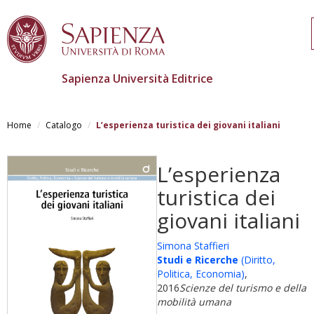
Sapienza Università Editrice
Salta
al
Home
Catalogo
L’esperienza turistica dei giovani italiani
contenuto
principale
L’esperienza
turistica dei
giovani italiani
Simona Staffieri
Studi e Ricerche
(Diritto,
Politica, Economia)
,
2016
Scienze del turismo e della
mobilità umana