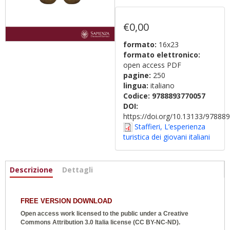
€0,00
formato:
16x23
formato elettronico:
open access PDF
pagine:
250
lingua:
italiano
Codice:
9788893770057
DOI:
https://doi.org/10.13133/9788
Staffieri, L’esperienza
turistica dei giovani italiani
Informazioni
Descrizione
(scheda
Dettagli
attiva)
FREE VERSION DOWNLOAD
Open access work licensed to the public under a
Creative
Commons Attribution 3.0 Italia
license (CC BY-NC-ND).