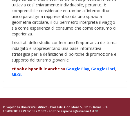
tuttavia così chiaramente individuabile, pertanto, è
comprensibile considerarle entrambe all’interno di un
unico paradigma rappresentato da uno spazio a
geometria circolare, il cui perimetro interpreta il viaggio
sia come esperienza di consumo che come consumo di
esperienza.
I risultati dello studio confermano l’importanza del tema
indagato e rappresentano una base informativa
strategica per la definizione di politiche di promozione e
supporto del turismo giovanile.
eBook disponibile anche su
Google Play
,
Google Libri
,
MLOL
© Sapienza Università Editrice - Piazzale Aldo Moro 5, 00185 Roma - CF
80209930587 PI 02133771002 -
editrice.sapienza@uniroma1.it
(link
sends
e-
mail)