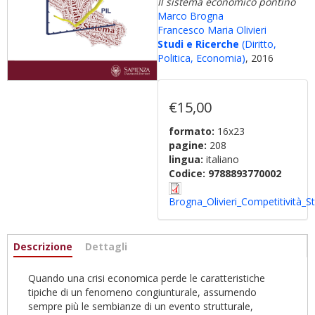
Il sistema economico pontino
Marco Brogna
Francesco Maria Olivieri
Studi e Ricerche
(Diritto,
Politica, Economia)
, 2016
€15,00
formato:
16x23
pagine:
208
lingua:
italiano
Codice:
9788893770002
Brogna_Olivieri_Competitività_
Informazioni
Descrizione
(scheda
Dettagli
attiva)
Quando una crisi economica perde le caratteristiche
tipiche di un fenomeno congiunturale, assumendo
sempre più le sembianze di un evento strutturale,