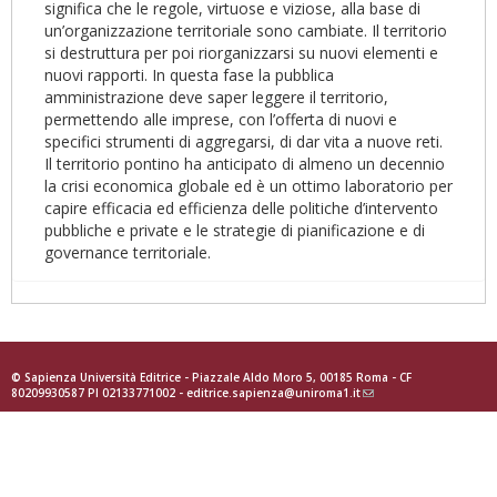
significa che le regole, virtuose e viziose, alla base di
un’organizzazione territoriale sono cambiate. Il territorio
si destruttura per poi riorganizzarsi su nuovi elementi e
nuovi rapporti. In questa fase la pubblica
amministrazione deve saper leggere il territorio,
permettendo alle imprese, con l’offerta di nuovi e
specifici strumenti di aggregarsi, di dar vita a nuove reti.
Il territorio pontino ha anticipato di almeno un decennio
la crisi economica globale ed è un ottimo laboratorio per
capire efficacia ed efficienza delle politiche d’intervento
pubbliche e private e le strategie di pianificazione e di
governance territoriale.
© Sapienza Università Editrice - Piazzale Aldo Moro 5, 00185 Roma - CF
80209930587 PI 02133771002 -
editrice.sapienza@uniroma1.it
(link
sends
e-
mail)