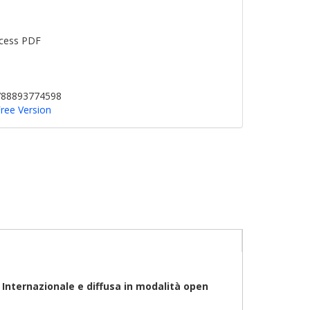
cess PDF
9788893774598
 Free Version
0
Internazionale
e diffusa in modalità open