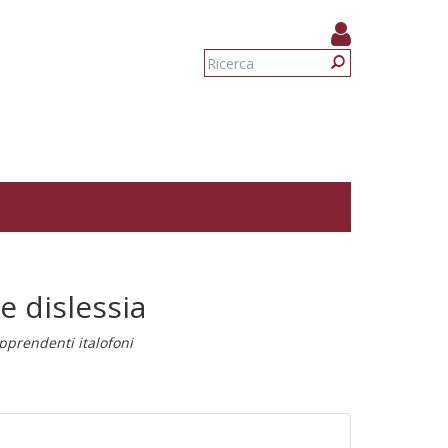
Form
di
Ricerca
ricerca
 e dislessia
pprendenti italofoni