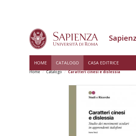
Sapienz
Salta
HOME
CATALOGO
CASA EDITRICE
al
Home
Catalogo
Caratteri cinesi e dislessia
contenuto
principale