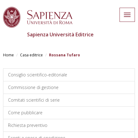
Togg
navig
Sapienza Università Editrice
Salta
al
Home
Casa editrice
Rossana Tufaro
contenuto
principale
Consiglio scientifico-editoriale
Commissione di gestione
Comitati scientifici di serie
Come pubblicare
Richiesta preventivo
Sconti e spese di spedizione