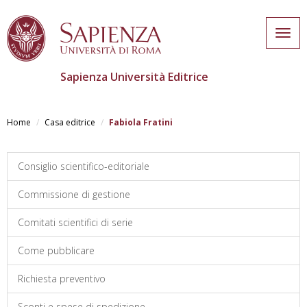
Togg
navig
Sapienza Università Editrice
Salta
al
Home
Casa editrice
Fabiola Fratini
contenuto
principale
Consiglio scientifico-editoriale
Commissione di gestione
Comitati scientifici di serie
Come pubblicare
Richiesta preventivo
Sconti e spese di spedizione