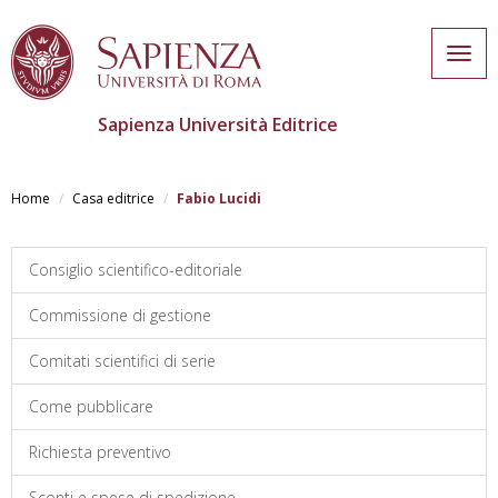
Togg
navig
Sapienza Università Editrice
Salta
al
Home
Casa editrice
Fabio Lucidi
contenuto
principale
Consiglio scientifico-editoriale
Commissione di gestione
Comitati scientifici di serie
Come pubblicare
Richiesta preventivo
Sconti e spese di spedizione