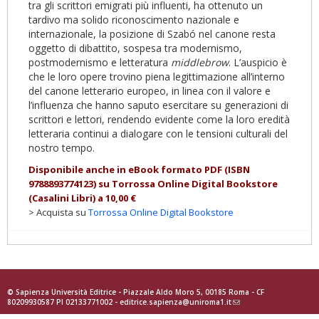
tra gli scrittori emigrati più influenti, ha ottenuto un
tardivo ma solido riconoscimento nazionale e
internazionale, la posizione di Szabó nel canone resta
oggetto di dibattito, sospesa tra modernismo,
postmodernismo e letteratura
middlebrow
. L’auspicio è
che le loro opere trovino piena legittimazione all’interno
del canone letterario europeo, in linea con il valore e
l’influenza che hanno saputo esercitare su generazioni di
scrittori e lettori, rendendo evidente come la loro eredità
letteraria continui a dialogare con le tensioni culturali del
nostro tempo.
Disponibile anche in eBook formato PDF (ISBN
9788893774123)
su Torrossa Online Digital Bookstore
(Casalini Libri) a 10,00 €
> Acquista su
Torrossa Online Digital Bookstore
© Sapienza Università Editrice - Piazzale Aldo Moro 5, 00185 Roma - CF
80209930587 PI 02133771002 -
editrice.sapienza@uniroma1.it
(link
sends