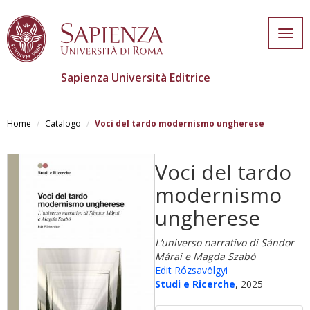
Togg
navig
Sapienza Università Editrice
Salta
al
Home
Catalogo
Voci del tardo modernismo ungherese
contenuto
principale
Voci del tardo
modernismo
ungherese
L’universo narrativo di Sándor
Márai e Magda Szabó
Edit Rózsavölgyi
Studi e Ricerche
, 2025