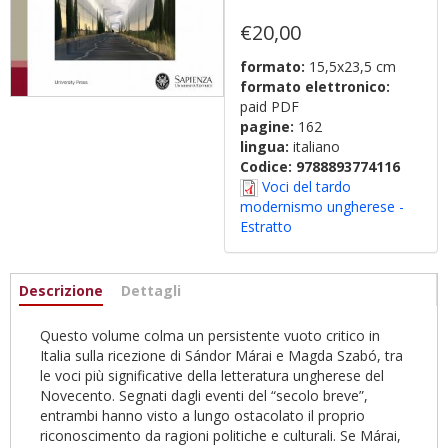
€20,00
formato:
15,5x23,5 cm
formato elettronico:
paid PDF
pagine:
162
lingua:
italiano
Codice:
9788893774116
Voci del tardo
modernismo ungherese -
Estratto
Informazioni
Descrizione
(scheda
Dettagli
attiva)
Questo volume colma un persistente vuoto critico in
Italia sulla ricezione di Sándor Márai e Magda Szabó, tra
le voci più significative della letteratura ungherese del
Novecento. Segnati dagli eventi del “secolo breve”,
entrambi hanno visto a lungo ostacolato il proprio
riconoscimento da ragioni politiche e culturali. Se Márai,