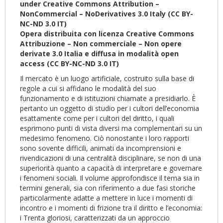
under Creative Commons Attribution –
NonCommercial – NoDerivatives 3.0 Italy (CC BY-
NC-ND 3.0 IT)
O
pera distribuita con licenza Creative Commons
Attribuzione – Non commerciale – Non opere
derivate 3.0 Italia e diffusa in modalità open
access (CC BY-NC-ND 3.0 IT)
Il mercato è un luogo artificiale, costruito sulla base di
regole a cui si affidano le modalità del suo
funzionamento e di istituzioni chiamate a presidiarlo. È
pertanto un oggetto di studio per i cultori dell’economia
esattamente come per i cultori del diritto, i quali
esprimono punti di vista diversi ma complementari su un
medesimo fenomeno. Ciò nonostante i loro rapporti
sono sovente difficili, animati da incomprensioni e
rivendicazioni di una centralità disciplinare, se non di una
superiorità quanto a capacità di interpretare e governare
i fenomeni sociali. Il volume approfondisce il tema sia in
termini generali, sia con riferimento a due fasi storiche
particolarmente adatte a mettere in luce i momenti di
incontro e i momenti di frizione tra il diritto e l’economia:
i Trenta gloriosi, caratterizzati da un approccio