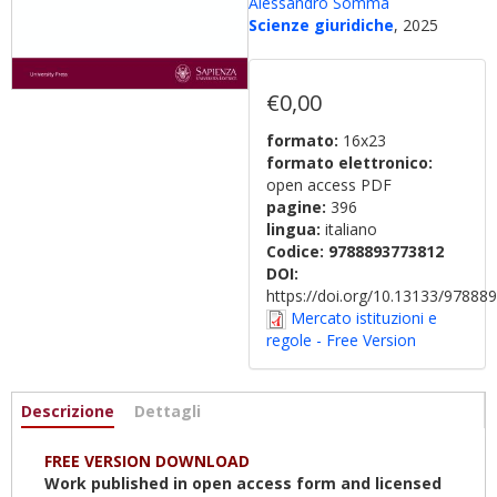
Alessandro Somma
Scienze giuridiche
, 2025
€0,00
formato:
16x23
formato elettronico:
open access PDF
pagine:
396
lingua:
italiano
Codice:
9788893773812
DOI:
https://doi.org/10.13133/9788
Mercato istituzioni e
regole - Free Version
Informazioni
Descrizione
(scheda
Dettagli
attiva)
FREE VERSION DOWNLOAD
Work published in open access form and licensed