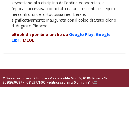
keynesiano alla disciplina dell’ordine economico, e
l’epoca successiva connotata da un crescente ossequio
nei confronti dell’ortodossia neoliberale,
significativamente inaugurata con il colpo di Stato cileno
di Augusto Pinochet.
eBook disponibile anche su
Google Play
,
Google
Libri
, MLOL
© Sapienza Università Editrice - Piazzale Aldo Moro 5, 00185 Roma - CF
80209930587 PI 02133771002 -
editrice.sapienza@uniroma1.it
(link
sends
e-
mail)