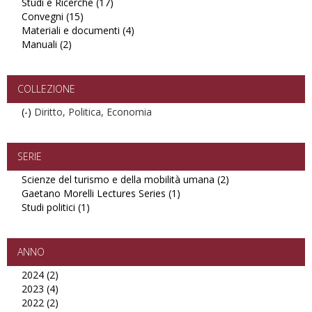
Studi e Ricerche (17)
Apply
Convegni (15)
Apply
Studi
Materiali e documenti (4)
Convegni
e
Apply
Manuali (2)
Apply
filter
Ricerche
Materiali
Manuali
filter
e
filter
documenti
filter
COLLEZIONE
(-)
Remove
Diritto, Politica, Economia
Diritto,
Politica,
Economia
SERIE
filter
Scienze del turismo e della mobilità umana (2)
Apply
Gaetano Morelli Lectures Series (1)
Apply
Scienze
Studi politici (1)
Apply
Gaetano
del
Studi
Morelli
turismo
politici
Lectures
e
filter
Series
della
ANNO
filter
mobilità
2024 (2)
Apply
umana
2023 (4)
2024
Apply
filter
2022 (2)
filter
2023
Apply