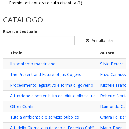
Premio tesi dottorato sulla disabilità (1)
Premio
Apply
tesi
Premio
di
tesi
CATALOGO
dottorato
dottorato
filter
sulla
Ricerca testuale
disabilità
filter
Annulla filtri
Titolo
autore
Il socialismo mazziniano
Silvio Berardi
The Present and Future of Jus Cogens
Enzo Cannizza
Procedimento legislativo e forma di governo
Michele Francav
Attuazione e sostenibilità del diritto alla salute
Roberto Nania
Oltre i Confini
Raimondo Cagi
Tutela ambientale e servizio pubblico
Chiara Feliziani
Atti della Giornata in ricordo di Federico Caffè
Mario Tiberi