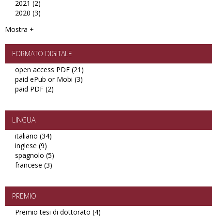
2021 (2)
filter
2022
Apply
2020 (3)
filter
2021
Apply
filter
2020
Mostra +
filter
FORMATO DIGITALE
open access PDF (21)
Apply
paid ePub or Mobi (3)
Apply
open
paid PDF (2)
Apply
paid
access
paid
ePub
PDF
PDF
or
filter
filter
Mobi
LINGUA
filter
italiano (34)
Apply
inglese (9)
Apply
italiano
spagnolo (5)
inglese
filter
Apply
francese (3)
filter
Apply
spagnolo
francese
filter
filter
PREMIO
Premio tesi di dottorato (4)
Apply