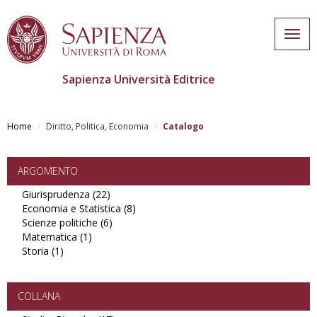
Togg
navig
Sapienza Università Editrice
Salta
al
Home
Diritto, Politica, Economia
Catalogo
contenuto
principale
ARGOMENTO
Giurisprudenza (22)
Apply
Economia e Statistica (8)
Giurisprudenza
Apply
Scienze politiche (6)
filter
Apply
Economia
Matematica (1)
Apply
Scienze
e
Storia (1)
Apply
Matematica
politiche
Statistica
Storia
filter
filter
filter
filter
COLLANA